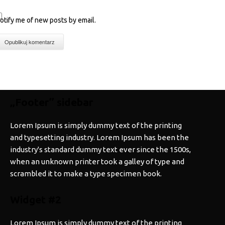
otify me of new posts by email.
„Footer” sidebar
Lorem Ipsum is simply dummy text of the printing
and typesetting industry. Lorem Ipsum has been the
industry's standard dummy text ever since the 1500s,
when an unknown printer took a galley of type and
scrambled it to make a type specimen book.
Widget #2
Lorem Ipsum is simply dummy text of the printing