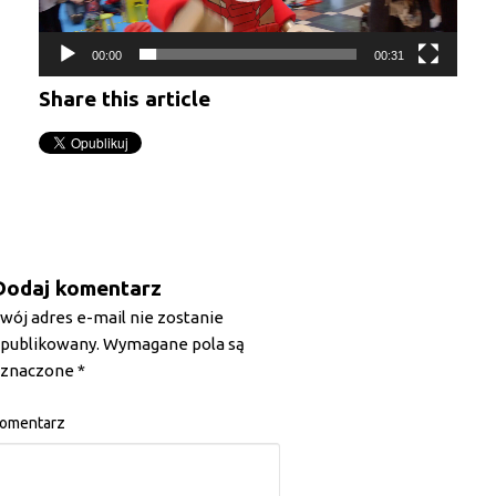
00:00
00:31
Share this article
Dodaj komentarz
wój adres e-mail nie zostanie
publikowany.
Wymagane pola są
znaczone
*
omentarz