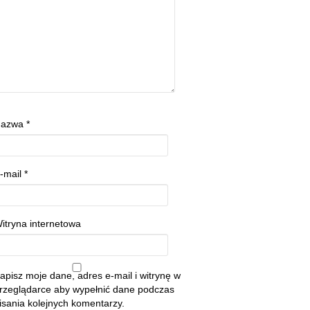
Nazwa
*
-mail
*
itryna internetowa
apisz moje dane, adres e-mail i witrynę w
rzeglądarce aby wypełnić dane podczas
isania kolejnych komentarzy.