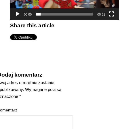
00:00
00:31
Share this article
Dodaj komentarz
wój adres e-mail nie zostanie
publikowany.
Wymagane pola są
znaczone
*
omentarz